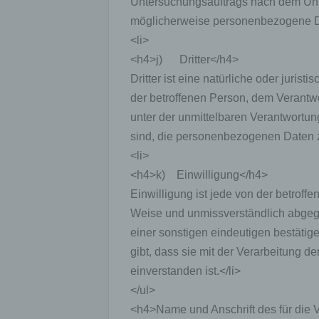
Untersuchungsauftrags nach dem Uni
Einsc
möglicherweise personenbezogene Dat
perso
<li>
einzu
<h4>j) Dritter</h4>
Dritter ist eine natürliche oder juris
e) Pr
der betroffenen Person, dem Verantwo
unter der unmittelbaren Verantwortun
Profi
Daten
sind, die personenbezogenen Daten zu
werde
<li>
Perso
Arbei
<h4>k) Einwilligung</h4>
Inter
Einwilligung ist jede von der betroffe
diese
Weise und unmissverständlich abgeg
einer sonstigen eindeutigen bestätig
f) P
gibt, dass sie mit der Verarbeitung 
einverstanden ist.</li>
Pseud
einer
</ul>
Hinzu
<h4>Name und Anschrift des für die 
betro