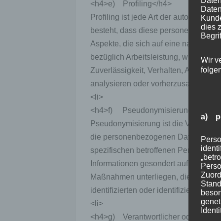
Daten
<h4>e) Profiling</h4>
Daten
Profiling ist jede Art der automatisi
Kunde
dies 
besteht, dass diese personenbezoge
Begrif
Aspekte, die sich auf eine natürlich
bezüglich Arbeitsleistung, wirtschaftl
Wir v
folge
Zuverlässigkeit, Verhalten, Aufenthal
analysieren oder vorherzusagen.</li>
<li>
<h4>f) Pseudonymisierung</h4>
a) p
Pseudonymisierung ist die Verarbeit
die personenbezogenen Daten ohne Hi
Perso
ident
spezifischen betroffenen Person zug
„betro
Informationen gesondert aufbewahrt 
Perso
Zuord
Maßnahmen unterliegen, die gewährl
Stand
identifizierten oder identifizierbare
beson
genet
<li>
Identi
<h4>g) Verantwortlicher oder für die