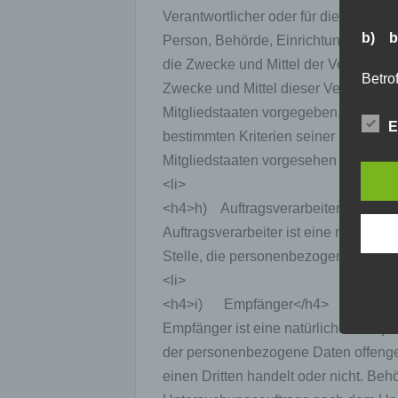
Verantwortlicher oder für die Verarbeit
b) b
Person, Behörde, Einrichtung oder an
die Zwecke und Mittel der Verarbeit
Betrof
Zwecke und Mittel dieser Verarbeitu
Perso
Veran
Mitgliedstaaten vorgegeben, so kann
E
bestimmten Kriterien seiner Benenn
Mitgliedstaaten vorgesehen werden.</
c) V
<li>
<h4>h) Auftragsverarbeiter</h4>
Verar
ausge
Auftragsverarbeiter ist eine natürlic
mit p
Stelle, die personenbezogene Daten im
Organ
Verän
<li>
Offen
<h4>i) Empfänger</h4>
Berei
Lösch
Empfänger ist eine natürliche oder ju
der personenbezogene Daten offengel
einen Dritten handelt oder nicht. B
d) E