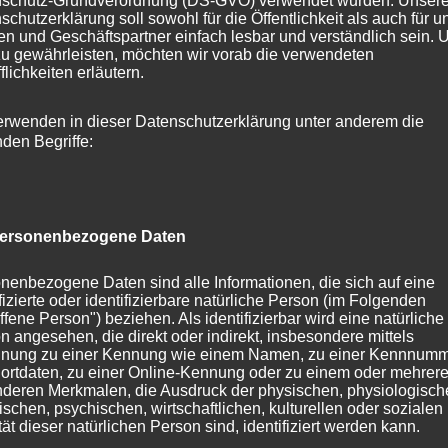
schutz-Grundverordnung (DS-GVO) verwendet wurden. Unser
schutzerklärung soll sowohl für die Öffentlichkeit als auch für u
erten Verarbeitung personenbezogener Daten, die darin
n und Geschäftspartner einfach lesbar und verständlich sein.
zu gewährleisten, möchten wir vorab die verwendeten
nen Daten verwendet werden, um bestimmte persönliche
flichkeiten erläutern.
e Person beziehen, zu bewerten, insbesondere, um Aspekte
icher Lage, Gesundheit, persönlicher Vorlieben, Interessen,
erwenden in dieser Datenschutzerklärung unter anderem die
nden Begriffe:
tsort oder Ortswechsel dieser natürlichen Person zu
ersonenbezogene Daten
ung personenbezogener Daten in einer Weise, auf welche
nzuziehung zusätzlicher Informationen nicht mehr einer
nenbezogene Daten sind alle Informationen, die sich auf eine
ifizierte oder identifizierbare natürliche Person (im Folgenden
eordnet werden können, sofern diese zusätzlichen
ffene Person") beziehen. Als identifizierbar wird eine natürliche
werden und technischen und organisatorischen
n angesehen, die direkt oder indirekt, insbesondere mittels
nung zu einer Kennung wie einem Namen, zu einer Kennnumm
eisten, dass die personenbezogenen Daten nicht einer
ortdaten, zu einer Online-Kennung oder zu einem oder mehrer
n natürlichen Person zugewiesen werden.</li>
deren Merkmalen, die Ausdruck der physischen, physiologisch
ischen, psychischen, wirtschaftlichen, kulturellen oder sozialen
tät dieser natürlichen Person sind, identifiziert werden kann.
 Verarbeitung Verantwortlicher</h4>