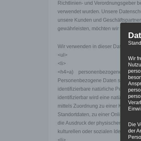
Richtlinien- und Verordnungsgeber 
verwendet wurden. Unsere Datenschutze
unsere Kunden und Geschäftspartner 
gewährleisten, möchten wir vorab die 
Dat
Stand
Wir verwenden in dieser Datenschutze
<ul>
Wir f
<li>
Nutzu
perso
<h4>a) personenbezogene Daten<
beson
Personenbezogene Daten sind alle Info
Anspr
identifizierbare natürliche Person (i
perso
perso
identifizierbar wird eine natürliche P
Verar
mittels Zuordnung zu einer Kennung
Einwi
Standortdaten, zu einer Online-Ken
die Ausdruck der physischen, physiol
Die V
der A
kulturellen oder sozialen Identität die
Perso
<li>