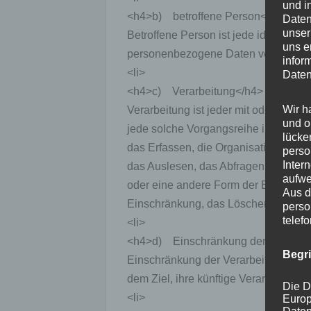
und i
<h4>b) betroffene Person</h4>
Daten
unser
Betroffene Person ist jede identifizier
uns e
personenbezogene Daten von dem für 
infor
<li>
Daten
<h4>c) Verarbeitung</h4>
Wir h
Verarbeitung ist jeder mit oder ohne 
und o
jede solche Vorgangsreihe im Zusa
lücke
das Erfassen, die Organisation, das
perso
Inter
das Auslesen, das Abfragen, die Ver
aufwe
oder eine andere Form der Bereitstel
Aus d
Einschränkung, das Löschen oder die
perso
telef
<li>
<h4>d) Einschränkung der Verarbei
Begr
Einschränkung der Verarbeitung ist 
dem Ziel, ihre künftige Verarbeitung 
Die D
<li>
Europ