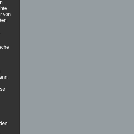
en
chte
r von
ten
.
ische
n
ann.
ise
 den