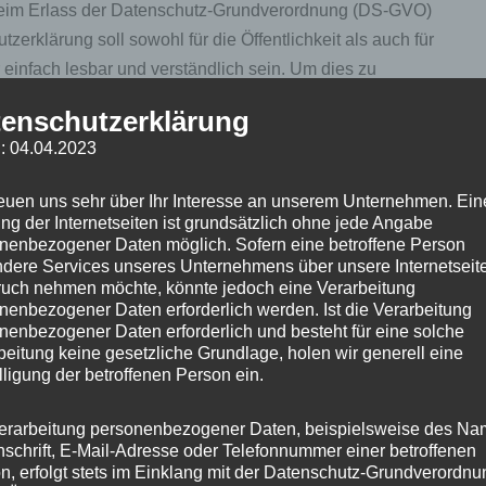
beim Erlass der Datenschutz-Grundverordnung (DS-GVO)
rklärung soll sowohl für die Öffentlichkeit als auch für
einfach lesbar und verständlich sein. Um dies zu
verwendeten Begrifflichkeiten erläutern.
enschutzerklärung
: 04.04.2023
rklärung unter anderem die folgenden Begriffe:
reuen uns sehr über Ihr Interesse an unserem Unternehmen. Ein
ng der Internetseiten ist grundsätzlich ohne jede Angabe
nenbezogener Daten möglich. Sofern eine betroffene Person
/h4>
dere Services unseres Unternehmens über unsere Internetseite
rmationen, die sich auf eine identifizierte oder
uch nehmen möchte, könnte jedoch eine Verarbeitung
m Folgenden „betroffene Person") beziehen. Als
nenbezogener Daten erforderlich werden. Ist die Verarbeitung
nenbezogener Daten erforderlich und besteht für eine solche
erson angesehen, die direkt oder indirekt, insbesondere
beitung keine gesetzliche Grundlage, holen wir generell eine
 wie einem Namen, zu einer Kennnummer, zu
lligung der betroffenen Person ein.
nung oder zu einem oder mehreren besonderen Merkmalen,
ogischen, genetischen, psychischen, wirtschaftlichen,
erarbeitung personenbezogener Daten, beispielsweise des Na
nschrift, E-Mail-Adresse oder Telefonnummer einer betroffenen
ser natürlichen Person sind, identifiziert werden kann.</li>
n, erfolgt stets im Einklang mit der Datenschutz-Grundverordnu