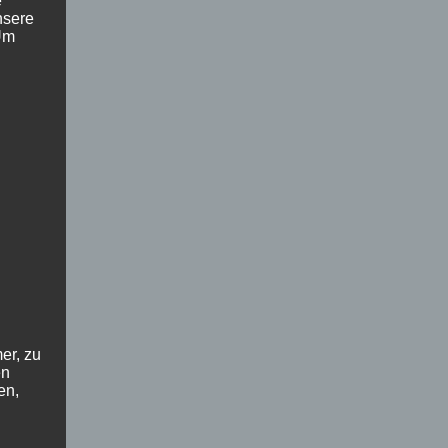
e
nsere
 Um
er, zu
en
en,