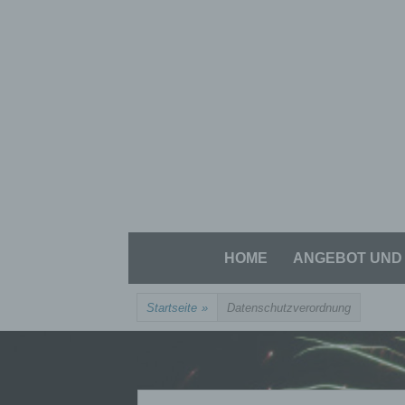
Zum
Inhalt
springen
Zum
HOME
ANGEBOT UND 
Inhalt
springen
Startseite
»
Datenschutzverordnung