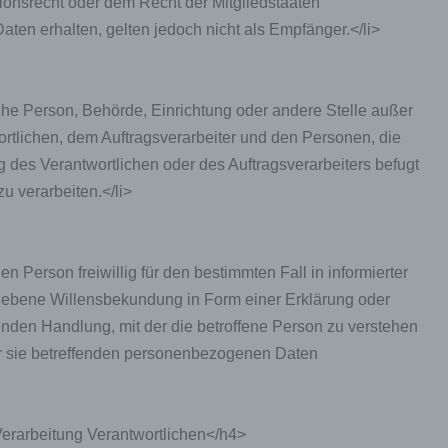
onsrecht oder dem Recht der Mitgliedstaaten
hränkung der Verarbeitung ist die Markierung gespeicherter
en erhalten, gelten jedoch nicht als Empfänger.</li>
nenbezogener Daten mit dem Ziel, ihre künftige Verarbeitung
schränken.
tische Person, Behörde, Einrichtung oder andere Stelle außer
ofiling
rtlichen, dem Auftragsverarbeiter und den Personen, die
g des Verantwortlichen oder des Auftragsverarbeiters befugt
ling ist jede Art der automatisierten Verarbeitung personenbezo
, die darin besteht, dass diese personenbezogenen Daten ver
 verarbeiten.</li>
n, um bestimmte persönliche Aspekte, die sich auf eine natürli
n beziehen, zu bewerten, insbesondere, um Aspekte bezüglich
tsleistung, wirtschaftlicher Lage, Gesundheit, persönlicher Vorli
essen, Zuverlässigkeit, Verhalten, Aufenthaltsort oder Ortswechs
nen Person freiwillig für den bestimmten Fall in informierter
r natürlichen Person zu analysieren oder vorherzusagen.
ebene Willensbekundung in Form einer Erklärung oder
enden Handlung, mit der die betroffene Person zu verstehen
seudonymisierung
der sie betreffenden personenbezogenen Daten
onymisierung ist die Verarbeitung personenbezogener Daten i
 Weise, auf welche die personenbezogenen Daten ohne
ziehung zusätzlicher Informationen nicht mehr einer spezifisch
Verarbeitung Verantwortlichen</h4>
ffenen Person zugeordnet werden können, sofern diese zusätzl