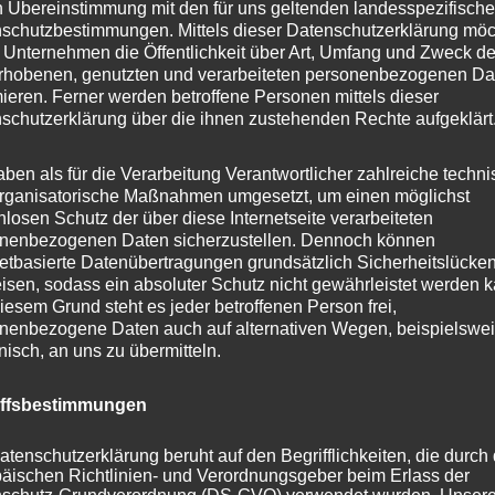
n Übereinstimmung mit den für uns geltenden landesspezifisch
schutzbestimmungen. Mittels dieser Datenschutzerklärung mö
 Unternehmen die Öffentlichkeit über Art, Umfang und Zweck de
te oder identifizierbare natürliche Person, deren
rhobenen, genutzten und verarbeiteten personenbezogenen Da
die Verarbeitung Verantwortlichen verarbeitet werden.</li>
mieren. Ferner werden betroffene Personen mittels dieser
schutzerklärung über die ihnen zustehenden Rechte aufgeklärt
aben als für die Verarbeitung Verantwortlicher zahlreiche techn
Hilfe automatisierter Verfahren ausgeführte Vorgang oder
rganisatorische Maßnahmen umgesetzt, um einen möglichst
mmenhang mit personenbezogenen Daten wie das Erheben,
nlosen Schutz der über diese Internetseite verarbeiteten
 Ordnen, die Speicherung, die Anpassung oder Veränderung,
nenbezogenen Daten sicherzustellen. Dennoch können
netbasierte Datenübertragungen grundsätzlich Sicherheitslücke
wendung, die Offenlegung durch Übermittlung, Verbreitung
isen, sodass ein absoluter Schutz nicht gewährleistet werden k
lung, den Abgleich oder die Verknüpfung, die
iesem Grund steht es jeder betroffenen Person frei,
 Vernichtung.</li>
nenbezogene Daten auch auf alternativen Wegen, beispielswe
onisch, an uns zu übermitteln.
tung</h4>
iffsbestimmungen
die Markierung gespeicherter personenbezogener Daten mit
einzuschränken.</li>
atenschutzerklärung beruht auf den Begrifflichkeiten, die durch
äischen Richtlinien- und Verordnungsgeber beim Erlass der