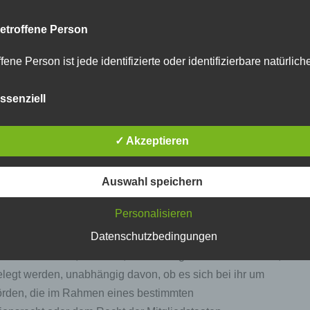
ung Verantwortlicher ist die natürliche oder juristische
etroffene Person
dere Stelle, die allein oder gemeinsam mit anderen über
ung von personenbezogenen Daten entscheidet. Sind die
fene Person ist jede identifizierte oder identifizierbare natürlich
ng durch das Unionsrecht oder das Recht der
n, deren personenbezogene Daten von dem für die Verarbeitu
twortlichen verarbeitet werden.
 der Verantwortliche beziehungsweise können die
ssenziell
ung nach dem Unionsrecht oder dem Recht der
li>
erarbeitung
✓ Akzeptieren
beitung ist jeder mit oder ohne Hilfe automatisierter Verfahren
führte Vorgang oder jede solche Vorgangsreihe im Zusammen
he oder juristische Person, Behörde, Einrichtung oder andere
Auswahl speichern
ersonenbezogenen Daten wie das Erheben, das Erfassen, die
 Auftrag des Verantwortlichen verarbeitet.</li>
isation, das Ordnen, die Speicherung, die Anpassung oder
derung, das Auslesen, das Abfragen, die Verwendung, die
Personalisieren
legung durch Übermittlung, Verbreitung oder eine andere Form 
Datenschutzbedingungen
tstellung, den Abgleich oder die Verknüpfung, die Einschränkun
en oder die Vernichtung.
ristische Person, Behörde, Einrichtung oder andere Stelle,
egt werden, unabhängig davon, ob es sich bei ihr um
ehörden, die im Rahmen eines bestimmten
inschränkung der Verarbeitung