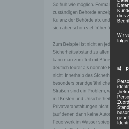
Daten
So früh wie möglich. Formal muss de
Daten
Kunde
zuständigen Behörde anzeigen (manch
dies 
Kulanz der Behörde ab, und kann mit 
Begrif
sich aber schon viel früher über da
Wir v
folge
Zum Beispiel ist nicht an jedem Ort
Sicherheitsabstand zu allen Seiten, 
kann man zum Teil mit Bünenfontänen
deutlich teurer als normale Feuerwer
a) p
nicht. Innerhalb des Sicherheitsabst
Perso
besonders brandgefährlichen Objekte 
ident
Straßen sind ein Problem, weil sie n
„betro
Perso
mit Kosten und Unsicherheiten verbun
Zuord
Privatveranstaltungen nicht möglich 
Stand
beson
(auf denen dann keine Autos stehen 
genet
Feuerwerk im Wasser spiegeln kann, 
Identi