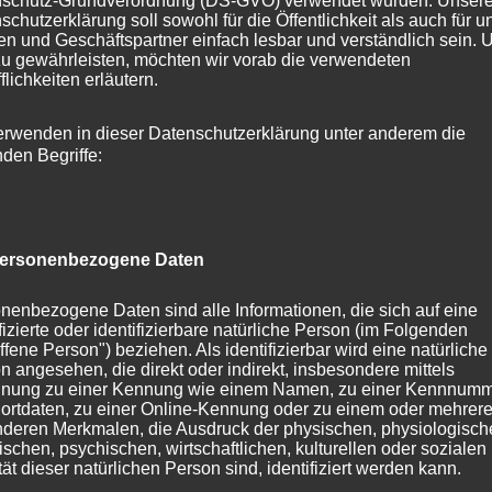
schutz-Grundverordnung (DS-GVO) verwendet wurden. Unser
r Feuerwerker das Feuerwerk vier Wochen vorher bei der
schutzerklärung soll sowohl für die Öffentlichkeit als auch für u
n und Geschäftspartner einfach lesbar und verständlich sein.
mal geht es auch kurzfristiger, aber das hängt von der
zu gewährleisten, möchten wir vorab die verwendeten
zuätzlichen Kosten verbunden sein). Tatsälich sollte man
flichkeiten erläutern.
s Feuerwerk Gedanken machen.
erwenden in dieser Datenschutzerklärung unter anderem die
nden Begriffe:
 ein Feuerwerk möglich: Man braucht mindestens 30m
und für höher steigende Effekte auch mehr als 100m. Zwar
 und Nahbereichsfeuerwerk etwas zaubern, aber das ist
ksartikel, und besonders abwechselungsreich ist es auch
ersonenbezogene Daten
ands dürfen sich keine Personen aufhalten, und auch keine
nenbezogene Daten sind alle Informationen, die sich auf eine
liegen (wie z.B. Fachwerkhäuser). Auch öffentliche
ifizierte oder identifizierbare natürliche Person (im Folgenden
ur von der Polizei abgesperrt werden können (was wieder
ffene Person") beziehen. Als identifizierbar wird eine natürliche
n angesehen, die direkt oder indirekt, insbesondere mittels
den ist, bzw. bei viel befahrenen Straßen für
nung zu einer Kennung wie einem Namen, zu einer Kennnumm
ist). Typische Abbrennplätze für Feuerwerke sind Parkplätze
ortdaten, zu einer Online-Kennung oder zu einem oder mehrer
deren Merkmalen, die Ausdruck der physischen, physiologisch
dürfen) oder Wiesen, Parks, Gärten, Strände. Wenn sich das
ischen, psychischen, wirtschaftlichen, kulturellen oder sozialen
sieht es besonders hübsch aus. Man braucht in jedem Fall
tät dieser natürlichen Person sind, identifiziert werden kann.