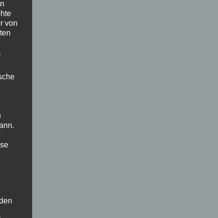
en
chte
r von
ten
.
ische
n
ann.
ise
 den