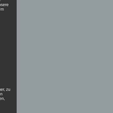
e
nsere
 Um
er, zu
en
en,