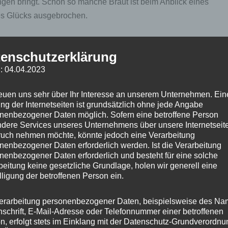
ngen bringt. Schon so manche Braut ist beim Anblick eines
es Glücks ausgebrochen.
ung des besonderen Festcharakters: Eine Hochzeit ist ja ein
enschutzerklärung
is im Leben, das man auch weithin sichtbar begehen
: 04.04.2023
reuen uns sehr über Ihr Interesse an unserem Unternehmen. Ein
rivatmann ein Feuerwerk leisten?
ng der Internetseiten ist grundsätzlich ohne jede Angabe
nenbezogener Daten möglich. Sofern eine betroffene Person
einer Hochzeit mit bis zu 100 Gästen muss man etwa 800-
dere Services unseres Unternehmens über unsere Internetseite
uch nehmen möchte, könnte jedoch eine Verarbeitung
uro je Gast). Natürlich ist nach oben alles offen, wenn man
nenbezogener Daten erforderlich werden. Ist die Verarbeitung
it einer richtig großen Gesellschaft feiert. Aber
nenbezogener Daten erforderlich und besteht für eine solche
nicht die Hauptattraktion des Abends sein, sondern nur
beitung keine gesetzliche Grundlage, holen wir generell eine
lligung der betroffenen Person ein.
erarbeitung personenbezogener Daten, beispielsweise des Na
an sich für die Hochzeitsfeier keine Schulden machen sollte.
nschrift, E-Mail-Adresse oder Telefonnummer einer betroffenen
Ehe nicht von einem einmaligen großen Fest zu Beginn ab.
n, erfolgt stets im Einklang mit der Datenschutz-Grundverordnu