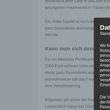
Musikstück eine Saite in uns zum Kli
gelungenen Feuerwerks in Tränen d
Ein dritter Aspekt ist noch die Beton
Dat
ganz besonderes (einmaliges) Ereign
Stand
möchte.
Wir f
Kann man sich denn als P
Nutzu
perso
Für ein kleineres Profifeuerwerk zu 
beson
Anspr
1500 Euro rechnen (also etwa 15-25 E
perso
etwas ganz Besonderes wünscht, oder m
perso
normalerweise soll das Feuerwerk ja 
Verar
Einwi
eine Verschönerung.
Die V
Allgemein gilt sicher der Rat, dass m
der A
Letztendlich hängt das Glück in der 
Perso