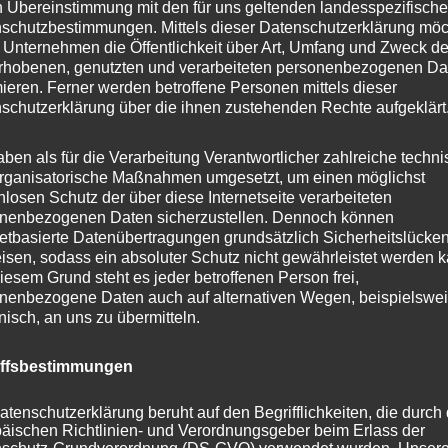
n Übereinstimmung mit den für uns geltenden landesspezifisch
nsamen Haushalt noch manches anschaffen, und ein
schutzbestimmungen. Mittels dieser Datenschutzerklärung mö
iehung sicherlich festigen. Es ist dagegen nicht hilfreich,
 Unternehmen die Öffentlichkeit über Art, Umfang und Zweck de
uss, um die Schulden für das Fest abzuzahlen. Insofern
rhobenen, genutzten und verarbeiteten personenbezogenen Da
mieren. Ferner werden betroffene Personen mittels dieser
menzurechnen, Prioritäten zu setzen, und dann auch
schutzerklärung über die ihnen zustehenden Rechte aufgeklärt
ann ein Feuerwerk auch später zu einem runden
 silbernen oder goldenen Hochzeit. Vielleicht möchten Sie
aben als für die Verarbeitung Verantwortlicher zahlreiche techn
s ist alles eine Frage der individuellen Entscheidung.
rganisatorische Maßnahmen umgesetzt, um einen möglichst
nlosen Schutz der über diese Internetseite verarbeiteten
nenbezogenen Daten sicherzustellen. Dennoch können
r Feuerwerke, die Privatleute in Auftrag gegeben haben.
netbasierte Datenübertragungen grundsätzlich Sicherheitslücke
isen, sodass ein absoluter Schutz nicht gewährleistet werden k
 Sache von Schützenfesten oder Festivals. Und die Zeiten,
iesem Grund steht es jeder betroffenen Person frei,
in ihren Parks leisten konnten, sind lange vorbei. Wenn
nenbezogene Daten auch auf alternativen Wegen, beispielswe
für Hochzeitsfeierlichkeiten genutzt wird, wird man Ihnen
onisch, an uns zu übermitteln.
er auch ein Feuerwerk dazu gehört.
iffsbestimmungen
muss man sich um ein Feuerwerk
atenschutzerklärung beruht auf den Begrifflichkeiten, die durch
äischen Richtlinien- und Verordnungsgeber beim Erlass der