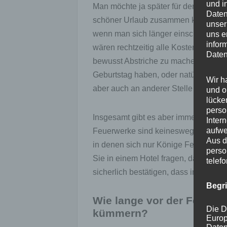
und i
Man möchte ja später für den gemei
Daten
schöner Urlaub zusammen kann die Bez
unser
wenn man sich länger einschränken m
uns e
infor
wären rechtzeitig alle Kosten zusam
Daten
bewusst Abstriche zu machen. Man k
Geburtstag haben, oder natürlich zur
Wir h
aber auch an anderer Stelle sparen. E
und o
lücke
perso
Insgesamt gibt es aber immer häufige
Inter
aufwe
Feuerwerke sind keineswegs nur eine
Aus d
in denen sich nur Könige Feuerwerke 
perso
Sie in einem Hotel fragen, das öfters 
telef
sicherlich bestätigen, dass immer öft
Begr
Wie lange vor der Feier 
Die D
kümmern?
Europ