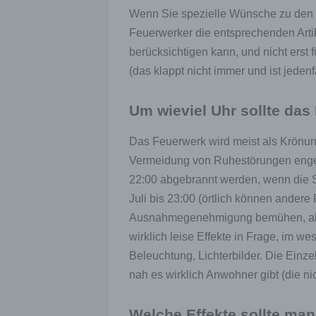
Wenn Sie spezielle Wünsche zu den e
Einsc
perso
Feuerwerker die entsprechenden Arti
einzu
berücksichtigen kann, und nicht erst
(das klappt nicht immer und ist jedenfa
e) Pr
Um wieviel Uhr sollte da
Profi
Daten
Das Feuerwerk wird meist als Krönun
werde
Perso
Vermeidung von Ruhestörungen enge 
Arbei
22:00 abgebrannt werden, wenn die So
Inter
diese
Juli bis 23:00 (örtlich können ander
Ausnahmegenehmigung bemühen, abe
wirklich leise Effekte in Frage, im w
f) P
Beleuchtung, Lichterbilder. Die Einze
Pseud
nah es wirklich Anwohner gibt (die nic
einer
Hinzu
betro
Welche Effekte sollte ma