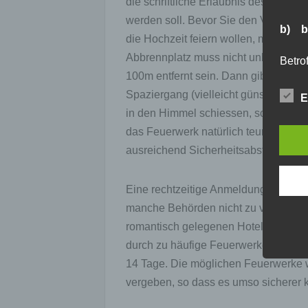
die schriftliche Erlaubnis des Eige
werden soll. Bevor Sie den Vertrag mi
b) b
die Hochzeit feiern wollen, muss als
Abbrennplatz muss nicht unbedingt d
Betrof
Perso
100m entfernt sein. Dann gibt es zwe
Veran
Spaziergang (vielleicht günstig für 
E
in den Himmel schiessen, so dass da
c) V
das Feuerwerk natürlich teurer (oder
ausreichend Sicherheitsabstand geg
Verar
ausge
mit p
Eine rechtzeitige Anmeldung des Feu
Organ
manche Behörden nicht zu viele Feue
Verän
Offen
romantisch gelegenen Hotels, in dene
Berei
durch zu häufige Feuerwerke gestört
Lösch
14 Tage. Die möglichen Feuerwerke w
vergeben, so dass es umso sicherer k
d) E