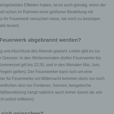
ingesetzten Effekten haben, ist es auch günstig, wenn der
hränkung der Verarbeitung ist die Markierung gespeicherter
nenbezogener Daten mit dem Ziel, ihre künftige Verarbeitung
kel schon im Rahmen einer größeren Bestellung mit
schränken.
 für Ihr Feuerwerk versuchen muss, sie noch zu besorgen
lls teurer).
ofiling
s Feuerwerk abgebrannt werden?
ling ist jede Art der automatisierten Verarbeitung personenbezo
, die darin besteht, dass diese personenbezogenen Daten ver
g und Abschluss des Abends geplant. Leider gibt es zur
n, um bestimmte persönliche Aspekte, die sich auf eine natürli
n beziehen, zu bewerten, insbesondere, um Aspekte bezüglich
Grenzen: In den Wintermonaten dürfen Feuerwerke bis
tsleistung, wirtschaftlicher Lage, Gesundheit, persönlicher Vorli
mmerzeit gilt bis 22:30, und in den Monaten Mai, Juni,
essen, Zuverlässigkeit, Verhalten, Aufenthaltsort oder Ortswechs
r natürlichen Person zu analysieren oder vorherzusagen.
e Regeln gelten). Der Feuerwerker kann sich um eine
r für Feuerwerke um Mitternacht kommen dann nur noch
esentlichen also nur Fontänen, Sonnen, bengalische
seudonymisierung
lfallbeurteilung hängt natürlich auch immer davon ab, wie
onymisierung ist die Verarbeitung personenbezogener Daten i
ht selbst mitfeiern).
 Weise, auf welche die personenbezogenen Daten ohne
ziehung zusätzlicher Informationen nicht mehr einer spezifisch
ffenen Person zugeordnet werden können, sofern diese zusätzl
n sich wünschen?