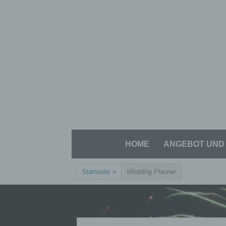
Zum
Inhalt
springen
Zum
HOME
ANGEBOT UND 
Inhalt
springen
Startseite
»
Wedding Planner